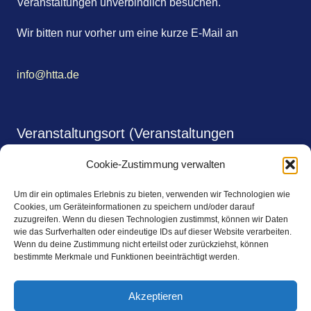
Veranstaltungen unverbindlich besuchen.
Wir bitten nur vorher um eine kurze E-Mail an
info@htta.de
Veranstaltungsort (Veranstaltungen
monatlich)
Cookie-Zustimmung verwalten
Shalimar Gardens
Um dir ein optimales Erlebnis zu bieten, verwenden wir Technologien wie
Johnsallee 64
Cookies, um Geräteinformationen zu speichern und/oder darauf
zuzugreifen. Wenn du diesen Technologien zustimmst, können wir Daten
wie das Surfverhalten oder eindeutige IDs auf dieser Website verarbeiten.
20146 Hamburg
Wenn du deine Zustimmung nicht erteilst oder zurückziehst, können
bestimmte Merkmale und Funktionen beeinträchtigt werden.
https://www.shalimar-gardens.de/
Akzeptieren
Kontakt