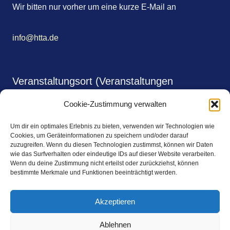
Wir bitten nur vorher um eine kurze E-Mail an
info@htta.de
Veranstaltungsort (Veranstaltungen
monatlich)
Cookie-Zustimmung verwalten
Shalimar Gardens
Um dir ein optimales Erlebnis zu bieten, verwenden wir Technologien wie
Johnsallee 64
Cookies, um Geräteinformationen zu speichern und/oder darauf
zuzugreifen. Wenn du diesen Technologien zustimmst, können wir Daten
wie das Surfverhalten oder eindeutige IDs auf dieser Website verarbeiten.
20146 Hamburg
Wenn du deine Zustimmung nicht erteilst oder zurückziehst, können
bestimmte Merkmale und Funktionen beeinträchtigt werden.
https://www.shalimar-gardens.de/
Akzeptieren
Kontakt
Ablehnen