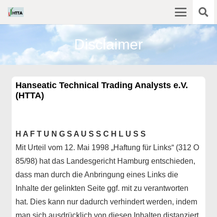
Disclaimer
Hanseatic Technical Trading Analysts e.V.
(HTTA)
H A F T U N G S A U S S C H L U S S
Mit Urteil vom 12. Mai 1998 „Haftung für Links“ (312 O
85/98) hat das Landesgericht Hamburg entschieden,
dass man durch die Anbringung eines Links die
Inhalte der gelinkten Seite ggf. mit zu verantworten
hat. Dies kann nur dadurch verhindert werden, indem
man sich ausdrücklich von diesen Inhalten distanziert.