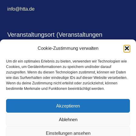
info@htta.de
Veranstaltungsort (Veranstaltungen
monatlich)
Cookie-Zustimmung verwalten
Shalimar Gardens
Um dir ein optimales Erlebnis zu bieten, verwenden wir Technologien wie
Johnsallee 64
Cookies, um Geräteinformationen zu speichern und/oder darauf
zuzugreifen. Wenn du diesen Technologien zustimmst, können wir Daten
wie das Surfverhalten oder eindeutige IDs auf dieser Website verarbeiten.
20146 Hamburg
Wenn du deine Zustimmung nicht erteilst oder zurückziehst, können
bestimmte Merkmale und Funktionen beeinträchtigt werden.
https://www.shalimar-gardens.de/
Akzeptieren
Kontakt
Ablehnen
Impressum
Einstellungen ansehen